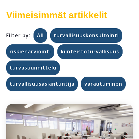
Viimeisimmät artikkelit
Filter by:
All
turvallisuuskonsultointi
riskienarviointi
kiinteistöturvallisuus
turvasuunnittelu
turvallisuusasiantuntija
varautuminen