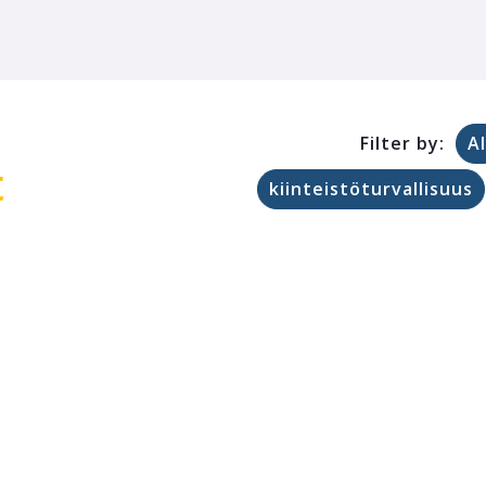
Filter by:
Al
t
kiinteistöturvallisuus