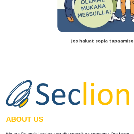
Jos haluat sopia tapaamise
ABOUT US
We are Finland’s leading security consulting company. Our team