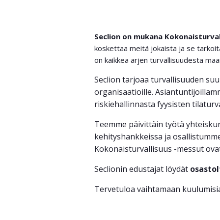
Seclion on mukana Kokonaisturval
koskettaa meitä jokaista ja se tarkoit
on kaikkea arjen turvallisuudesta ma
Seclion tarjoaa turvallisuuden suun
organisaatioille. Asiantuntijoilla
riskiehallinnasta fyysisten tilatur
Teemme päivittäin työtä yhteiskun
kehityshankkeissa ja osallistumme
Kokonaisturvallisuus -messut ovat 
Seclionin edustajat löydät
osastol
Tervetuloa vaihtamaan kuulumisia