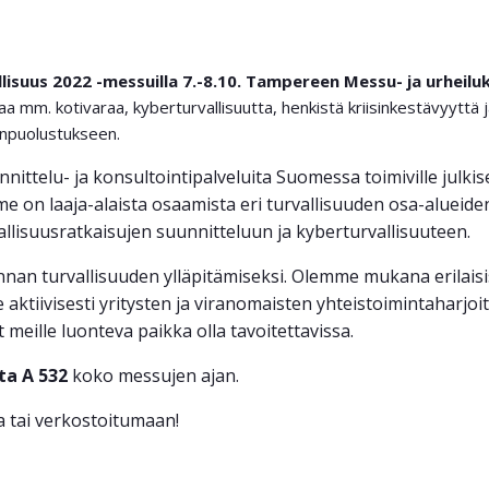
lisuus 2022 -messuilla 7.-8.10. Tampereen Messu- ja urheil
aa mm. kotivaraa, kyberturvallisuutta, henkistä kriisinkestävyyttä 
anpuolustukseen.
nittelu- ja konsultointipalveluita Suomessa toimiville julkis
mme on laaja-alaista osaamista eri turvallisuuden osa-alueide
vallisuusratkaisujen suunnitteluun ja kyberturvallisuuteen.
nan turvallisuuden ylläpitämiseksi. Olemme mukana erilaisi
 aktiivisesti yritysten ja viranomaisten yhteistoimintaharjo
meille luonteva paikka olla tavoitettavissa.
ta A 532
koko messujen ajan.
 tai verkostoitumaan!