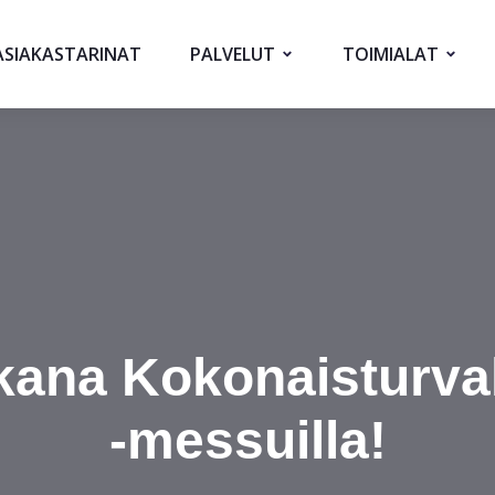
ASIAKASTARINAT
PALVELUT
TOIMIALAT
kana Kokonaisturval
-messuilla!