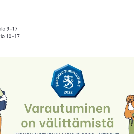
klo 9
–
17
lo 10
–
17