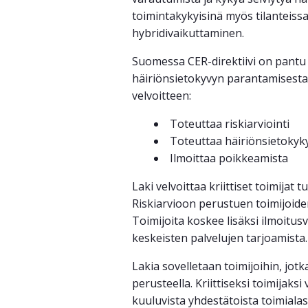
toimintakykyisinä myös tilanteissa
hybridivaikuttaminen.
Suomessa CER-direktiivi on pantu t
häiriönsietokyvyn parantamisesta (3
velvoitteen:
Toteuttaa riskiarviointi
Toteuttaa häiriönsietokykyä
Ilmoittaa poikkeamista
Laki velvoittaa kriittiset toimija
Riskiarvioon perustuen toimijoiden
Toimijoita koskee lisäksi ilmoitusv
keskeisten palvelujen tarjoamista.
Lakia sovelletaan toimijoihin, jotk
perusteella. Kriittiseksi toimijaks
kuuluvista yhdestätoista toimialas