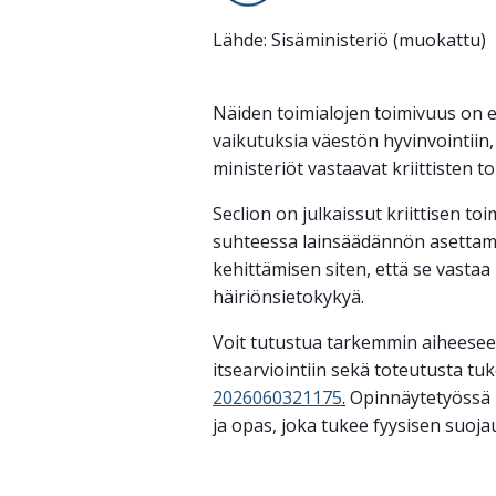
Lähde: Sisäministeriö (muokattu)
Näiden toimialojen toimivuus on el
vaikutuksia väestön hyvinvointiin,
ministeriöt vastaavat kriittisten 
Seclion on julkaissut kriittisen to
suhteessa lainsäädännön asettamii
kehittämisen siten, että se vastaa 
häiriönsietokykyä.
Voit tutustua tarkemmin aiheesee
itsearviointiin sekä toteutusta tuk
2026060321175
.
Opinnäytetyössä k
ja opas, joka tukee fyysisen suoja