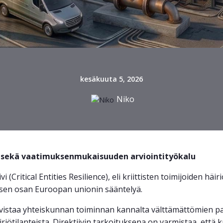
kesäkuuta 5, 2026
Niko
t sekä vaatimuksenmukaisuuden arviointityökalu
 (Critical Entities Resilience), eli kriittisten toimijoiden häi
sen osan Euroopan unionin sääntelyä.
hvistaa yhteiskunnan toiminnan kannalta välttämättömien pa
riötilanteista. Direktiivin tarkoituksena on varmistaa, että kr