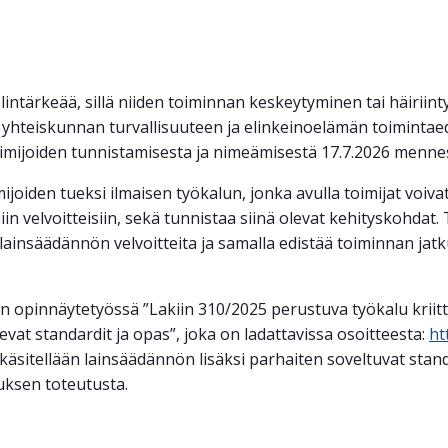
intärkeää, sillä niiden toiminnan keskeytyminen tai häiriin
 yhteiskunnan turvallisuuteen ja elinkeinoelämän toimintaed
toimijoiden tunnistamisesta ja nimeämisestä 17.7.2026 menne
imijoiden tueksi ilmaisen työkalun, jonka avulla toimijat voiv
n velvoitteisiin, sekä tunnistaa siinä olevat kehityskohdat
lainsäädännön velvoitteita ja samalla edistää toiminnan jatkuv
n opinnäytetyössä ”Lakiin 310/2025 perustuva työkalu kriit
evat standardit ja opas”, joka on ladattavissa osoitteesta:
ht
äsitellään lainsäädännön lisäksi parhaiten soveltuvat standa
uksen toteutusta.