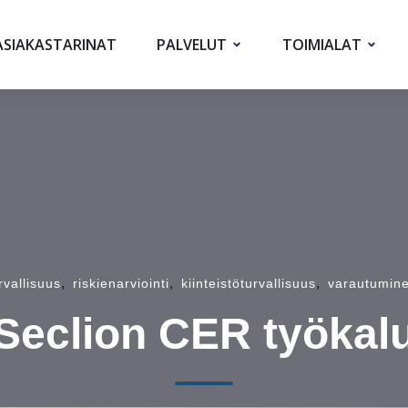
ASIAKASTARINAT
PALVELUT
TOIMIALAT
,
,
,
rvallisuus
riskienarviointi
kiinteistöturvallisuus
varautumin
Seclion CER työkal