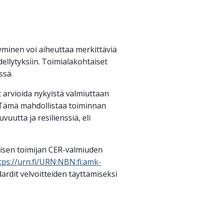
tyminen voi aiheuttaa merkittäviä
ellytyksiin. Toimialakohtaiset
ssä.
at arvioida nykyistä valmiuttaan
. Tämä mahdollistaa toiminnan
uutta ja resilienssiä, eli
tisen toimijan CER-valmiuden
tps://urn.fi/URN:NBN:fi:amk-
rdit velvoitteiden täyttämiseksi