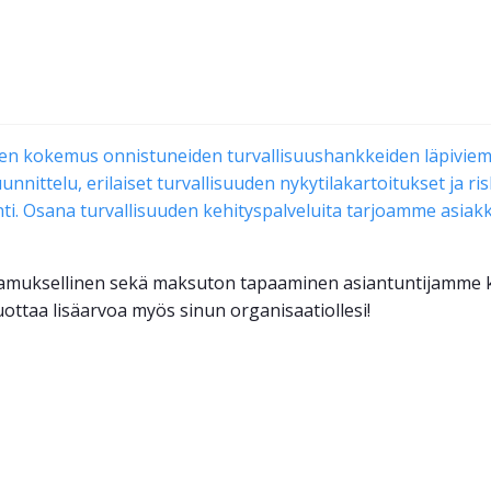
n kokemus onnistuneiden turvallisuushankkeiden läpiviem
nnittelu, erilaiset turvallisuuden nykytilakartoitukset ja ris
ti. Osana turvallisuuden kehityspalveluita tarjoamme asiak
ottamuksellinen sekä maksuton tapaaminen asiantuntijamme k
taa lisäarvoa myös sinun organisaatiollesi!