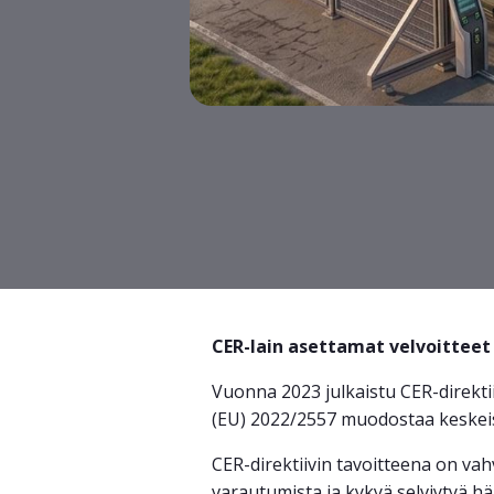
CER-lain asettamat velvoittee
Vuonna 2023 julkaistu CER-direktiivi
(EU) 2022/2557 muodostaa keskei
CER-direktiivin tavoitteena on va
varautumista ja kykyä selviytyä häi