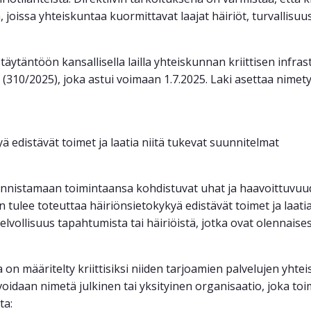
, joissa yhteiskuntaa kuormittavat laajat häiriöt, turvallis
äytäntöön kansallisella lailla yhteiskunnan kriittisen infra
10/2025), joka astui voimaan 1.7.2025. Laki asettaa nimetyille 
 edistävät toimet ja laatia niitä tukevat suunnitelmat
t tunnistamaan toimintaansa kohdistuvat uhat ja haavoittuvuu
 tulee toteuttaa häiriönsietokykyä edistävät toimet ja laatia
elvollisuus tapahtumista tai häiriöistä, jotka ovat olennaises
a on määritelty kriittisiksi niiden tarjoamien palvelujen yht
i voidaan nimetä julkinen tai yksityinen organisaatio, joka toi
ta: