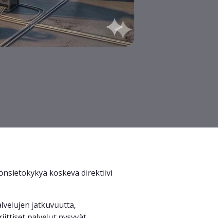
riönsietokykyä koskeva direktiivi
lvelujen jatkuvuutta,
iittiset palvelut pysyvät