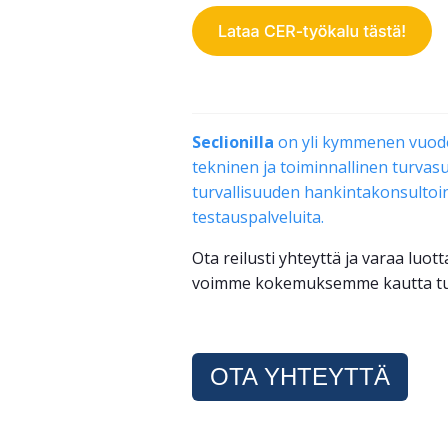
Seclionilla
on yli kymmenen vuode
tekninen ja toiminnallinen turvasuu
turvallisuuden hankintakonsultoin
testauspalveluita.
Ota reilusti yhteyttä ja varaa lu
voimme kokemuksemme kautta tuot
OTA YHTEYTTÄ