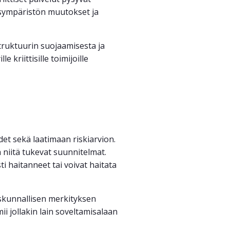
uusympäristön muutokset ja
struktuurin suojaamisesta ja
kriittisille toimijoille
det sekä laatimaan riskiarvion.
 niitä tukevat suunnitelmat.
ti haitanneet tai voivat haitata
eiskunnallisen merkityksen
mii jollakin lain soveltamisalaan